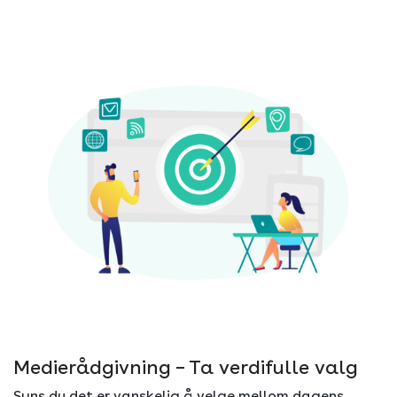
Medierådgivning – Ta verdifulle valg
Syns du det er vanskelig å velge mellom dagens