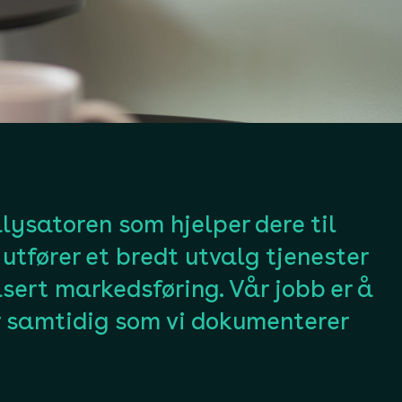
lysatoren som hjelper dere til
 utfører et bredt utvalg tjenester
sert markedsføring. Vår jobb er å
r samtidig som vi dokumenterer