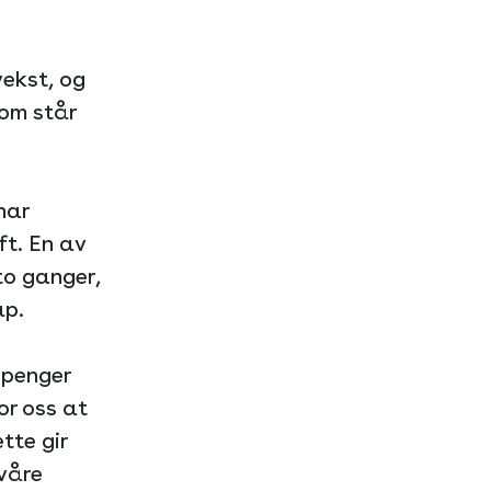
ekst, og
som står
har
ft. En av
to ganger,
ap.
r penger
or oss at
tte gir
 våre