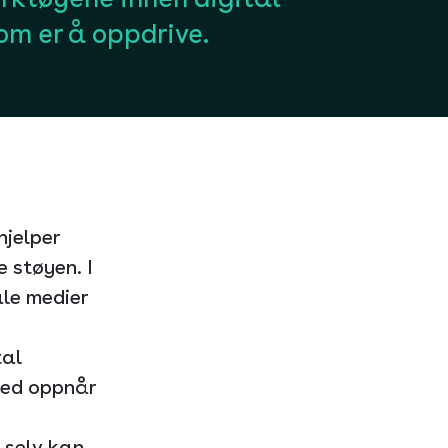
m er å oppdrive.
hjelper
e støyen. I
ale medier
tal
rmed oppnår
 selv kan