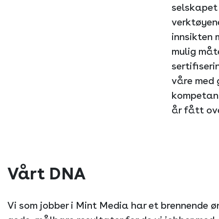
selskapet 
verktøyene
innsikten 
mulig måte
sertifiser
våre med g
kompetanse
år fått ov
Vårt DNA
Vi som jobber i Mint Media har et brennende 