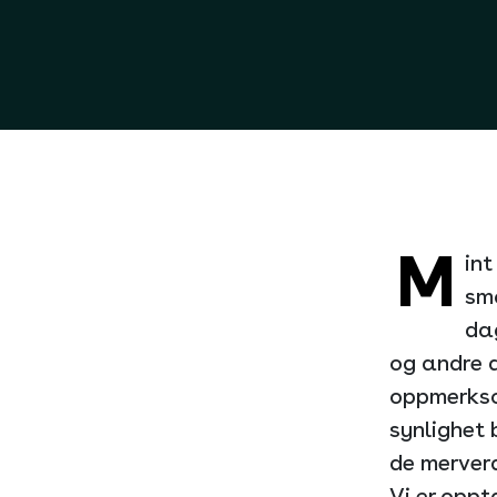
M
int
små
dag
og andre 
oppmerkso
synlighet 
de merverd
Vi er oppt