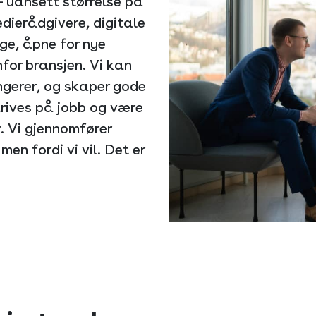
– uansett størrelse på
medierådgivere, digitale
nge, åpne for nye
nfor bransjen. Vi kan
ngerer, og skaper gode
trives på jobb og være
. Vi gjennomfører
men fordi vi vil. Det er