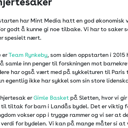
hjertesaker
starten har Mint Media hatt en god økonomisk v
for godt å kunne gi noe tilbake. Vi har to saker 
er spesielt nært.
 er
Team Rynkeby
, som siden oppstarten i 2015 
l å samle inn penger til forskningen mot barnekre
ere har også vært med på sykkelturen til Paris 
n egentlig ikke har sykkel som sin store lidensk
 hjertesak er
Gimle Basket
på Sletten, hvor vi gi
til tiltak for barn i Landås bydel. Det er viktig f
gdom vokser opp i trygge rammer og vi ser at de
verdi for bydelen. Vi kan på mange måter si at