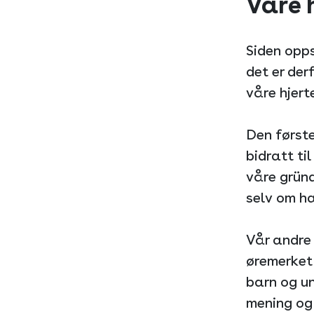
Våre 
Siden opp
det er der
våre hjert
Den første
bidratt ti
våre gründ
selv om ha
Vår andre
øremerket 
barn og un
mening og 