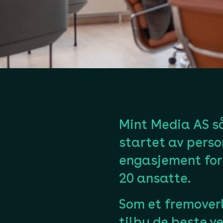
Mint Media AS så
startet av pers
engasjement for 
20 ansatte.
Som et fremoverl
tilby de beste v