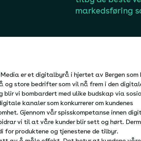
markedsføring so
 Media er et digitalbyrå i hjertet av Bergen som 
 og store bedrifter som vil nå frem i den digital
 blir vi bombardert med ulike budskap via sosi
digitale kanaler som konkurrerer om kundenes
mhet. Gjennom vår spisskompetanse innen digi
bidrar vi til at våre kunder blir sett og hørt. De
i for produktene og tjenestene de tilbyr.
att av å måle effekt. Det betyr at kundene våre