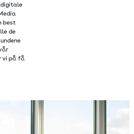
digitale
 Media
n best
lle de
 kundene
vår
 vi på få