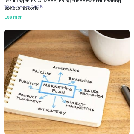
utrullingen av AI Mode, en ny fundamental endring i
10. oktober 2025
søkets historie.
Les mer