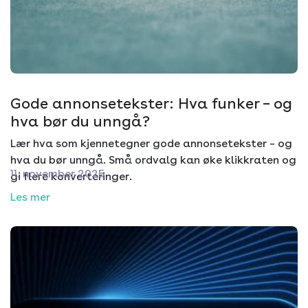
Gode annonsetekster: Hva funker – og
hva bør du unngå?
Lær hva som kjennetegner gode annonsetekster – og
hva du bør unngå. Små ordvalg kan øke klikkraten og
11. november 2025
gi flere konverteringer.
Les mer