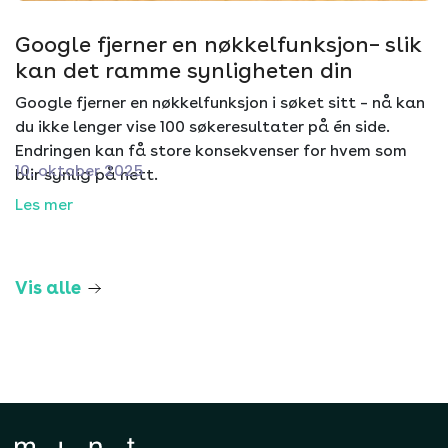
Google fjerner en nøkkelfunksjon– slik
kan det ramme synligheten din
Google fjerner en nøkkelfunksjon i søket sitt – nå kan
du ikke lenger vise 100 søkeresultater på én side.
Endringen kan få store konsekvenser for hvem som
10. oktober 2025
blir synlig på nett.
Les mer
Vis alle