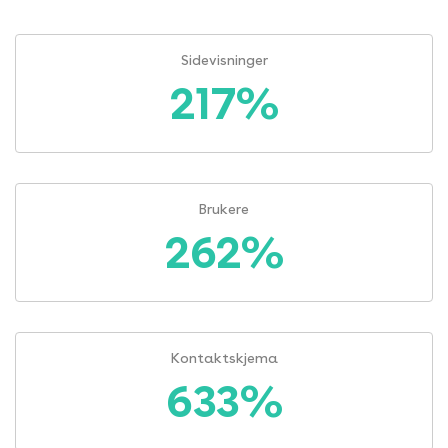
Sidevisninger
217%
Brukere
262%
Kontaktskjema
633%